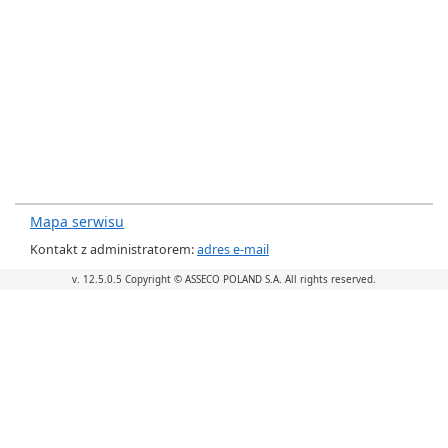
skontaktuj się z administratorem.
Opis: Uncaught TypeError: kendo.syncReady is
not a function
Źródło:
Linia: 1
OK
Mapa serwisu
Kontakt z administratorem:
adres e-mail
v. 12.5.0.5 Copyright © ASSECO POLAND S.A. All rights reserved.